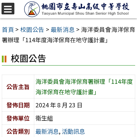
跳
至
選
單
主
首頁
>
校園公告
>
最新消息
>
海洋委員會海洋保育
要
署辦理「114年度海洋保育在地守護計畫」
內
校園公告
容
區
海洋委員會海洋保育署辦理「114年度
公告主旨
海洋保育在地守護計畫」
發佈日期
2024 年 8 月 23 日
發佈單位
衛生組
公告類別
最新消息
,
活動訊息