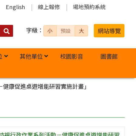
English
線上報修
場地預約系統
字級：
送出
網站導覽
小
預設
大
搜
尋：
位
其他單位
校園影音
圖書館
－健康促進桌遊增能研習實施計畫」
導訪視行政作業系列活動－健康促進桌遊增能研習