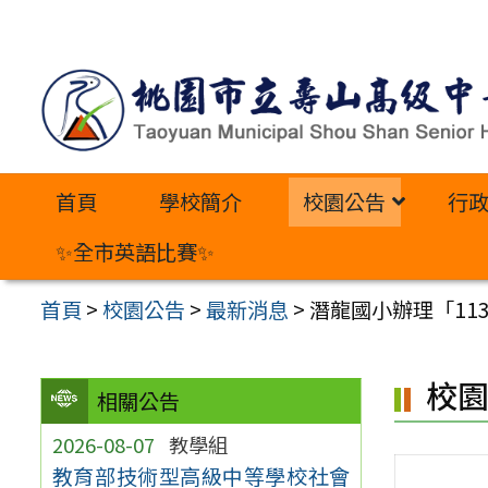
跳
至
主
要
內
首頁
學校簡介
校園公告
行
容
區
✨全市英語比賽✨
首頁
>
校園公告
>
最新消息
>
潛龍國小辦理「1
校
相關公告
2026-08-07
教學組
教育部技術型高級中等學校社會