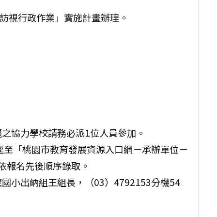
導訪視行政作業」實施計畫辦理。
題之協力學校請務必派1位人員參加。
）前逕至「桃園市教育發展資源入口網－承辦單位－
，依報名先後順序錄取。
小出納組王組長，（03）4792153分機54