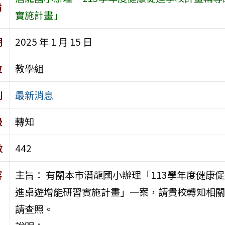
旨
實施計畫」
期
2025 年 1 月 15 日
位
教學組
別
最新消息
級
轉知
數
442
容
主旨： 有關本市潛龍國小辦理「113學年度健康
進桌遊增能研習實施計畫」一案，請貴校轉知相關
請查照。