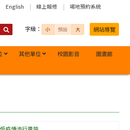
English
線上報修
場地預約系統
字級：
送出
網站導覽
小
預設
大
搜
尋：
位
其他單位
校園影音
圖書館
低疫情流行風險