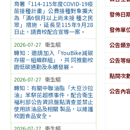
育署「114-115年度COVID-19疫
苗接種計畫」公費接種對象擴大
發佈日
為「滿6個月以上尚未接 種之民
眾」措施，延長至115年9月28
發佈單
日止，請貴校配合宣導一案。
2026-07-27
衛生組
公告類
轉知：邀請加入「YouBike減碳
存摺－組織群組」，共 同推動校
公告等
園低碳通勤及永續發展。
點閱次
2026-07-27
衛生組
轉知：有關中聯油脂「大豆沙拉
公告內
油」苯駢芘超標事件，配合衛生
福利部公告資訊盤點清查並禁止
使用該油品及相關 製品，以維護
校園食品安全。
2026-07-27
衛生組