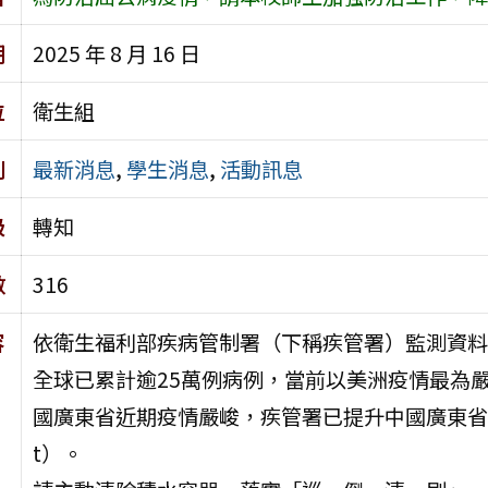
期
2025 年 8 月 16 日
位
衛生組
別
最新消息
,
學生消息
,
活動訊息
級
轉知
數
316
容
依衛生福利部疾病管制署（下稱疾管署）監測資料，
全球已累計逾25萬例病例，當前以美洲疫情最為
國廣東省近期疫情嚴峻，疾管署已提升中國廣東省之
t）。