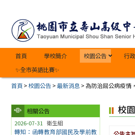
跳
至
主
要
內
首頁
學校簡介
校園公告
行
容
區
✨全市英語比賽✨
首頁
>
校園公告
>
最新消息
>
為防治屈公病疫情
校
相關公告
2026-07-31
衛生組
轉知：函轉教育部國民及學前教
公告主