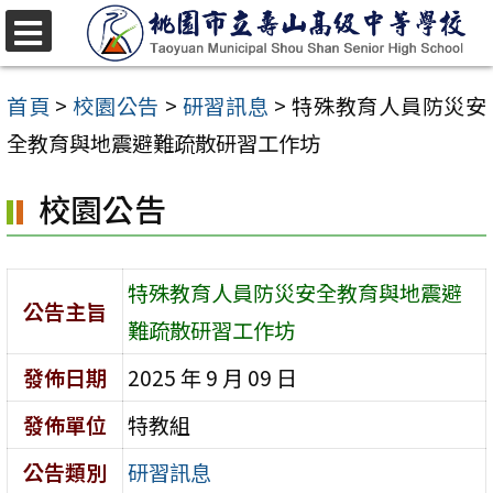
跳
至
選
單
主
首頁
>
校園公告
>
研習訊息
>
特殊教育人員防災安
要
全教育與地震避難疏散研習工作坊
內
校園公告
容
區
特殊教育人員防災安全教育與地震避
公告主旨
難疏散研習工作坊
發佈日期
2025 年 9 月 09 日
發佈單位
特教組
公告類別
研習訊息