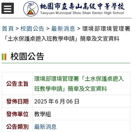
跳
至
選
單
主
首頁
>
校園公告
>
最新消息
>
環境部環境管理署
要
「土水保護桌遊入班教學申請」簡章及文宣資料
內
校園公告
容
區
環境部環境管理署「土水保護桌遊入
公告主旨
班教學申請」簡章及文宣資料
發佈日期
2025 年 6 月 06 日
發佈單位
教學組
公告類別
最新消息