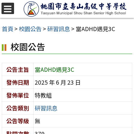
跳
至
選
單
主
首頁
>
校園公告
>
研習訊息
>
當ADHD遇見3C
要
校園公告
內
容
區
公告主旨
當ADHD遇見3C
發佈日期
2025 年 6 月 23 日
發佈單位
特教組
公告類別
研習訊息
公告等級
無
點閱次數
379