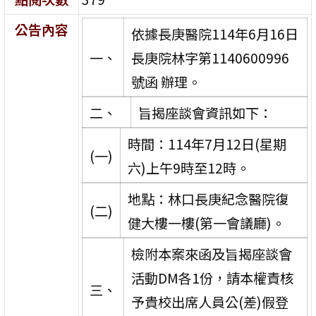
公告內容
依據長庚醫院114年6月16日
一、
長庚院林字第1140600996
號函 辦理。
二、
旨揭座談會資訊如下：
時間：114年7月12日(星期
(一)
六)上午9時至12時。
地點：林口長庚紀念醫院復
(二)
健大樓一樓(第一會議廳)。
檢附本案來函及旨揭座談會
活動DM各1份，請本權責核
三、
予貴校出席人員公(差)假登