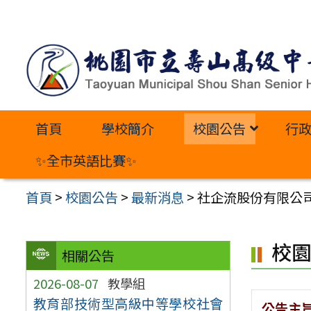
跳
至
主
要
內
首頁
學校簡介
校園公告
行
容
區
✨全市英語比賽✨
首頁
>
校園公告
>
最新消息
>
社企流股份有限公
校
相關公告
2026-08-07
教學組
教育部技術型高級中等學校社會
公告主