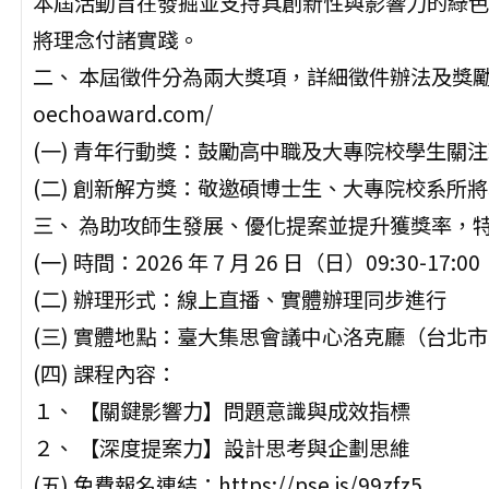
本屆活動旨在發掘並支持具創新性與影響力的綠色
將理念付諸實踐。
二、 本屆徵件分為兩大獎項，詳細徵件辦法及獎勵方式
oechoaward.com/
(一) 青年行動獎：鼓勵高中職及大專院校學生關
(二) 創新解方獎：敬邀碩博士生、大專院校系所
三、 為助攻師生發展、優化提案並提升獲獎率，
(一) 時間：2026 年 7 月 26 日（日）09:30-17:00
(二) 辦理形式：線上直播、實體辦理同步進行
(三) 實體地點：臺大集思會議中心洛克廳（台北市
(四) 課程內容：
１、 【關鍵影響力】問題意識與成效指標
２、 【深度提案力】設計思考與企劃思維
(五) 免費報名連結：https://pse.is/99zfz5