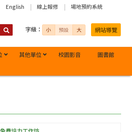
English
線上報修
場地預約系統
字級：
送出
網站導覽
小
預設
大
搜
尋：
位
其他單位
校園影音
圖書館
免費培力工作坊