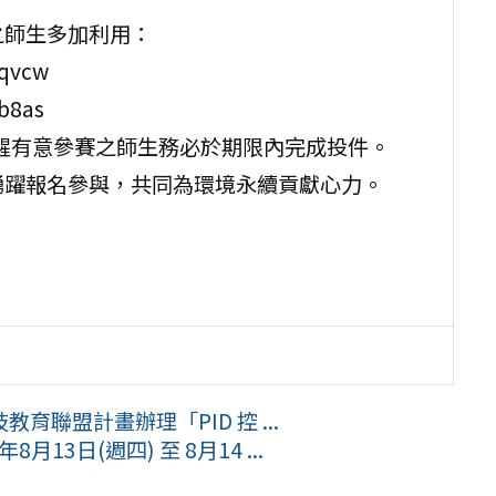
之師生多加利用：
qvcw
b8as
 日，提醒有意參賽之師生務必於期限內完成投件。
踴躍報名參與，共同為環境永續貢獻心力。
聯盟計畫辦理「PID 控 ...
13日(週四) 至 8月14 ...