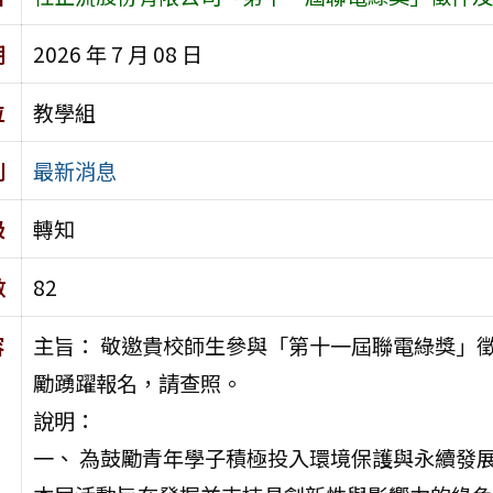
期
2026 年 7 月 08 日
位
教學組
別
最新消息
級
轉知
數
82
容
主旨： 敬邀貴校師生參與「第十一屆聯電綠獎」
勵踴躍報名，請查照。
說明：
一、 為鼓勵青年學子積極投入環境保護與永續發