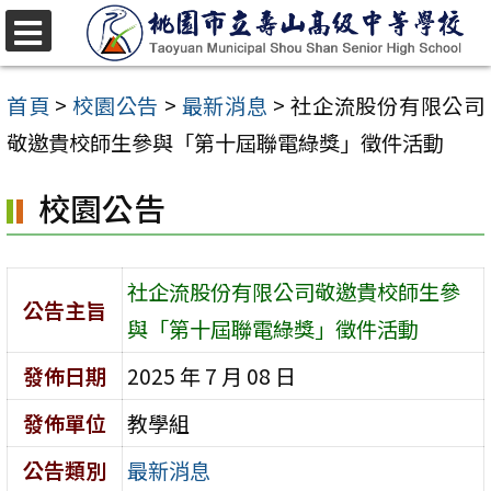
跳
至
選
單
主
首頁
>
校園公告
>
最新消息
>
社企流股份有限公司
要
敬邀貴校師生參與「第十屆聯電綠獎」徵件活動
內
校園公告
容
區
社企流股份有限公司敬邀貴校師生參
公告主旨
與「第十屆聯電綠獎」徵件活動
發佈日期
2025 年 7 月 08 日
發佈單位
教學組
公告類別
最新消息