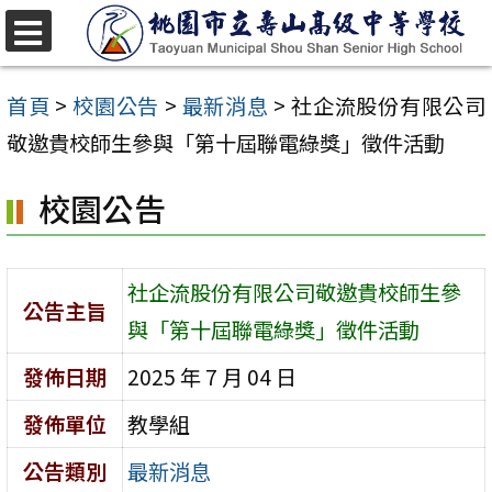
跳
至
選
單
主
首頁
>
校園公告
>
最新消息
>
社企流股份有限公司
要
敬邀貴校師生參與「第十屆聯電綠獎」徵件活動
內
校園公告
容
區
社企流股份有限公司敬邀貴校師生參
公告主旨
與「第十屆聯電綠獎」徵件活動
發佈日期
2025 年 7 月 04 日
發佈單位
教學組
公告類別
最新消息