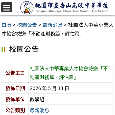
跳
至
選
單
主
首頁
>
校園公告
>
最新消息
>
社團法人中華專業人
要
才協會檢送「不動產財務篇、評估篇」
內
校園公告
容
區
社團法人中華專業人才協會檢送「不
公告主旨
動產財務篇、評估篇」
發佈日期
2026 年 5 月 13 日
發佈單位
教學組
公告類別
最新消息