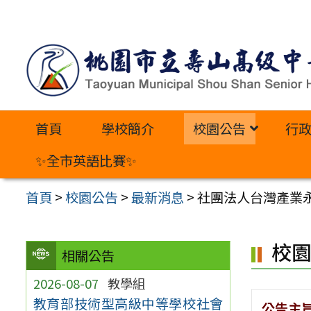
跳
至
主
要
內
首頁
學校簡介
校園公告
行
容
區
✨全市英語比賽✨
首頁
>
校園公告
>
最新消息
>
社團法人台灣產業
校
相關公告
2026-08-07
教學組
教育部技術型高級中等學校社會
公告主