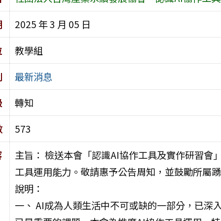
期
2025 年 3 月 05 日
位
教學組
別
最新消息
級
轉知
數
573
容
主旨： 檢送本會「認識AI協作工具及實作研習會
工具運用能力。敬請惠予公告周知，並鼓勵所屬踴
說明：
一、 AI成為人類生活中不可或缺的一部分，已深