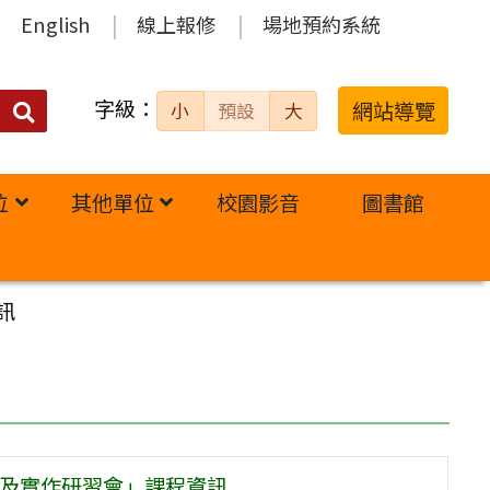
English
線上報修
場地預約系統
字級：
送出
網站導覽
小
預設
大
搜
尋：
位
其他單位
校園影音
圖書館
訊
具及實作研習會」課程資訊