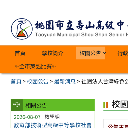
跳
至
主
要
內
首頁
學校簡介
校園公告
行
容
區
✨全市英語比賽✨
首頁
>
校園公告
>
最新消息
>
社團法人台灣綠色公
校
相關公告
2026-08-07
教學組
教育部技術型高級中等學校社會
公告主