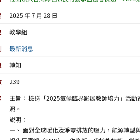
期
2025 年 7 月 28 日
位
教學組
別
最新消息
級
轉知
數
239
容
主旨： 檢送「2025氣候臨界影展教師培力」活
照。
說明：
一、 面對全球暖化及淨零排放的壓力，能源轉型