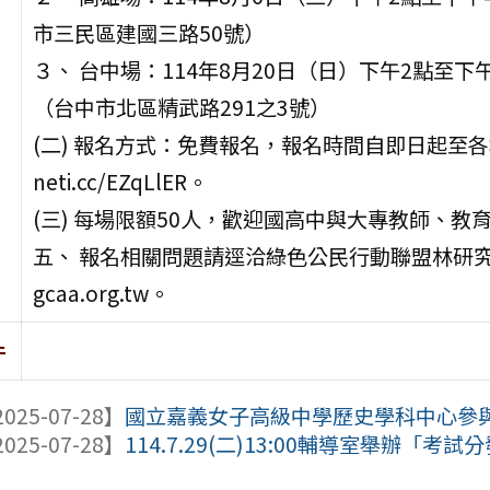
市三民區建國三路50號）
３、 台中場：114年8月20日（日）下午2點至
（台中市北區精武路291之3號）
(二) 報名方式：免費報名，報名時間自即日起至各場
neti.cc/EZqLlER。
(三) 每場限額50人，歡迎國高中與大專教師、教
五、 報名相關問題請逕洽綠色公民行動聯盟林研究員，電話
gcaa.org.tw。
件
025-07-28】
國立嘉義女子高級中學歷史學科中心參與辦
025-07-28】
114.7.29(二)13:00輔導室舉辦「考