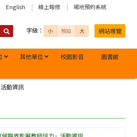
English
線上報修
場地預約系統
字級：
送出
網站導覽
小
預設
大
搜
尋：
位
其他單位
校園影音
圖書館
」活動資訊
氣候臨界影展教師培力」活動資訊