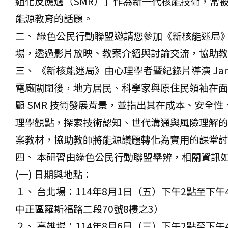
組化反應爐（SMR）」作為新一代核能技術，常
能源教育的話題。
二、 綠色公民行動聯盟邀請您參加《新核能迷局》（At
場，透過影片放映、教案介紹與討論交流，協助教
三、 《新核能迷局》由心理學者暨紀錄片導演 Jani
電廠關閉後，地方居民、科學家與原住民領袖在面
顧 SMR 技術發展背景，並指出其在成本、安全
理學觀點，探索技術認知、世代溝通與風險理解的
案教材，協助教師將能源議題轉化為實用的課堂討
四、 本研習由綠色公民行動聯盟舉辨，相關資訊
(一) 日期與地點：
１、 台北場：114年8月1日（五）下午2點至
中正區羅斯福路二段70號8樓之3）
２、 高雄場：114年8月6日（三）下午2點至下