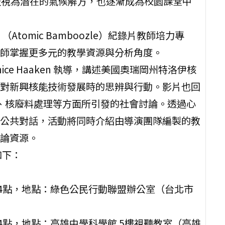
被視為潛在的氣候解方，也逐漸成為校園課堂中
omic Bamboozle）紀錄片教師培力專
師掌握更多元的教學資源與分析角度。
ce Haaken 執導，講述美國奧瑞岡州特洛伊核
對新興核能技術發展時的思辨與行動。影片也回
性、核廢料處理等方面所引發的社會討論。透過心
公共對話，活動將同時介紹由導演團隊編製的教
論資源。
如下：
下午4點，地點：綠色公民行動聯盟辦公室（台北市
午4點，地點：高雄中學科學館 5樓視聽教室（高雄