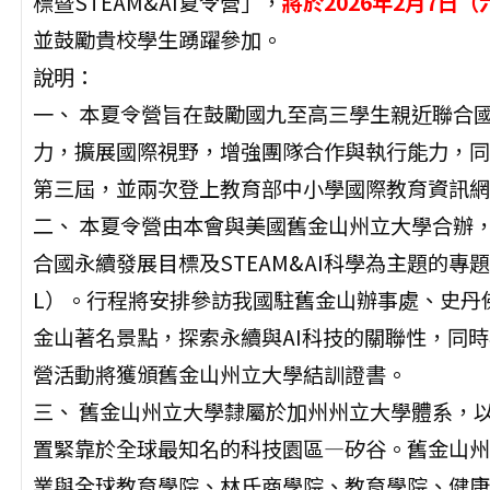
標暨STEAM&AI夏令營」，
將於2026年2月7日
並鼓勵貴校學生踴躍參加。
說明：
一、 本夏令營旨在鼓勵國九至高三學生親近聯合
力，擴展國際視野，增強團隊合作與執行能力，同
第三屆，並兩次登上教育部中小學國際教育資訊網
二、 本夏令營由本會與美國舊金山州立大學合辦
合國永續發展目標及STEAM&AI科學為主題的專題導向學習課
L）。行程將安排參訪我國駐舊金山辦事處、史丹
金山著名景點，探索永續與AI科技的關聯性，同
營活動將獲頒舊金山州立大學結訓證書。
三、 舊金山州立大學隸屬於加州州立大學體系，
置緊靠於全球最知名的科技園區—矽谷。舊金山州
業與全球教育學院、林氏商學院、教育學院、健康