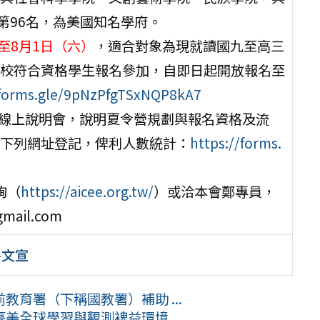
第96名，為美國知名學府。
）至8月1日（六）
，適合對象為現就讀國九至高三
校符合資格學生報名參加，自即日起開放報名至
/forms.gle/9pNzPfgTSxNQP8kA7
舉辦線上說明會，說明夏令營規劃與報名資格及流
下列網址登記，俾利人數統計：
https://forms.
詢（
https://aicee.org.tw/
）或洽本會鄭專員，
mail.com
-文宣
育署（下稱國教署）補助 ...
全球學習與觀測裨益環境 ...