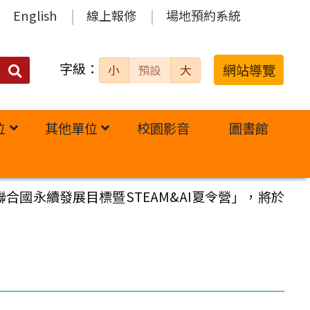
English
線上報修
場地預約系統
字級：
送出
網站導覽
小
預設
大
搜
尋：
位
其他單位
校園影音
圖書館
合國永續發展目標暨STEAM&AI夏令營」，將於