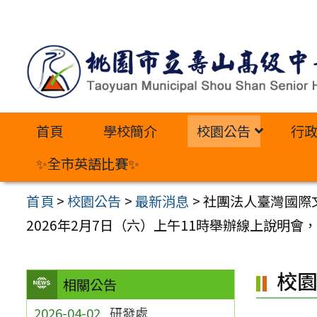
跳
至
主
要
內
首頁
學校簡介
校園公告
行
容
區
✨全市英語比賽✨
首頁
>
校園公告
>
最新消息
>
社團法人臺灣國際文
2026年2月7日（六）上午11時舉辦線上說明
校
相關公告
2026-04-02
研發處