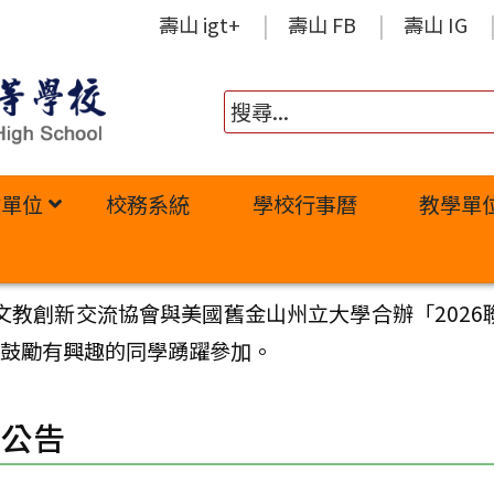
壽山 igt+
壽山 FB
壽山 IG
政單位
校務系統
學校行事曆
教學單
教創新交流協會與美國舊金山州立大學合辦「2026聯
會，鼓勵有興趣的同學踴躍參加。
園公告