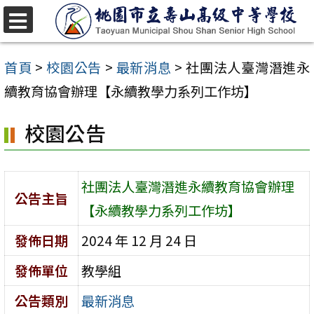
跳
至
選
單
主
首頁
>
校園公告
>
最新消息
>
社團法人臺灣潛進永
要
續教育協會辦理【永續教學力系列工作坊】
內
校園公告
容
區
社團法人臺灣潛進永續教育協會辦理
公告主旨
【永續教學力系列工作坊】
發佈日期
2024 年 12 月 24 日
發佈單位
教學組
公告類別
最新消息