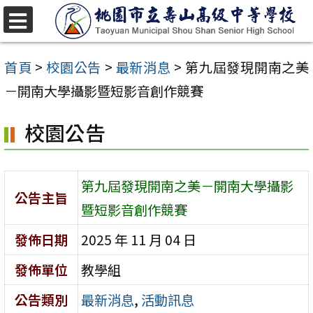
跳
至
選
單
主
首頁
>
校園公告
>
最新消息
>
第九屆發現開南之美
要
－開南大學攝影暨短影音創作競賽
內
校園公告
容
區
第九屆發現開南之美－開南大學攝影
公告主旨
暨短影音創作競賽
發佈日期
2025 年 11 月 04 日
發佈單位
教學組
公告類別
最新消息
,
活動訊息