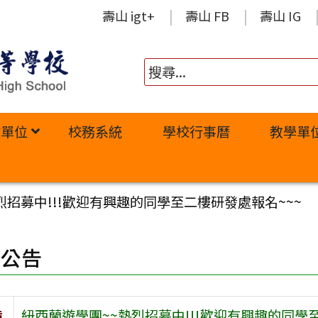
壽山 igt+
壽山 FB
壽山 IG
政單位
校務系統
學校行事曆
教學單
烈招募中!!!歡迎有興趣的同學至二樓研發處報名~~~
園公告
旨
紐西蘭遊學團~~熱烈招募中!!!歡迎有興趣的同學