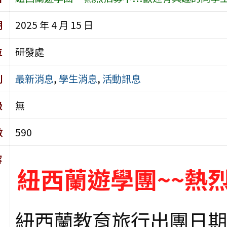
期
2025 年 4 月 15 日
位
研發處
別
最新消息
,
學生消息
,
活動訊息
級
無
數
590
容
紐西蘭遊學團~~熱烈
紐西蘭教育旅行出團日期:11