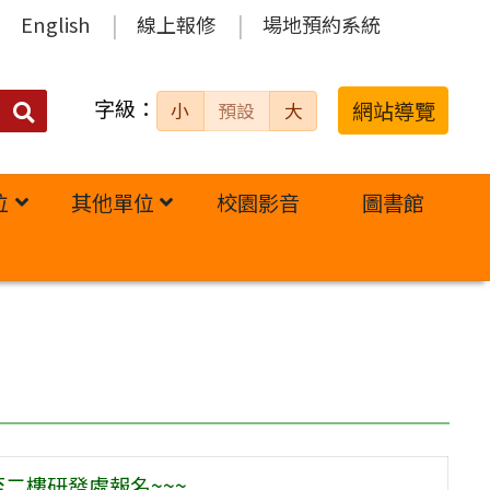
English
線上報修
場地預約系統
字級：
送出
網站導覽
小
預設
大
搜
尋：
位
其他單位
校園影音
圖書館
至二樓研發處報名~~~