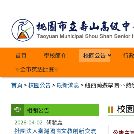
跳
至
主
要
內
首頁
學校簡介
校園公告
行
容
區
✨全市英語比賽✨
首頁
>
校園公告
>
最新消息
>
紐西蘭遊學團~~熱
校
相關公告
2026-04-02
研發處
社團法人臺灣國際文教創新交流
公告主