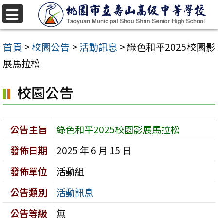
跳
至
選
單
主
首頁
>
校園公告
>
活動訊息
>
綠色和平2025校園影
要
展馬拉松
內
校園公告
容
區
公告主旨
綠色和平2025校園影展馬拉松
發佈日期
2025 年 6 月 15 日
發佈單位
活動組
公告類別
活動訊息
公告等級
無