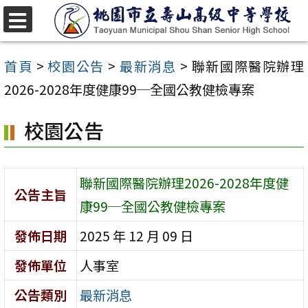
跳
至
選
單
主
首頁
>
校園公告
>
最新消息
>
聯新國際醫院辦理
要
2026-2028年度健康99─全國公教健檢專案
內
校園公告
容
區
聯新國際醫院辦理2026-2028年度健
公告主旨
康99─全國公教健檢專案
發佈日期
2025 年 12 月 09 日
發佈單位
人事室
公告類別
最新消息