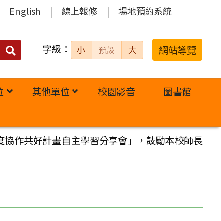
English
線上報修
場地預約系統
字級：
送出
網站導覽
小
預設
大
搜
尋：
位
其他單位
校園影音
圖書館
年度協作共好計畫自主學習分享會」，鼓勵本校師長