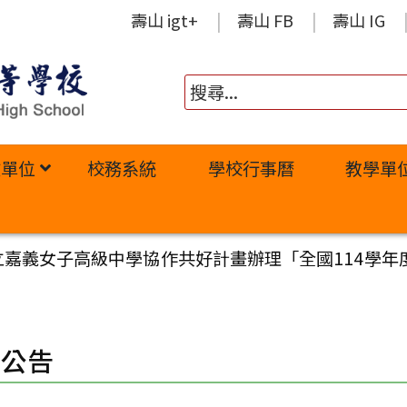
壽山 igt+
壽山 FB
壽山 IG
政單位
校務系統
學校行事曆
教學單
國立嘉義女子高級中學協作共好計畫辦理「全國114學
園公告