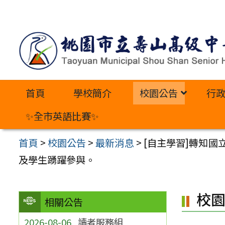
跳
至
主
要
內
首頁
學校簡介
校園公告
行
容
區
✨全市英語比賽✨
首頁
>
校園公告
>
最新消息
>
[自主學習]轉知
及學生踴躍參與。
校
相關公告
2026-08-06
讀者服務組