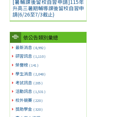
[暑輔課後留校自習申請]115年
升高三暑期輔導課後留校自習申
請(6/26至7/3截止)
依公告類別彙總
最新消息
( 8,992 )
研習訊息
( 1,110 )
榮譽榜
( 141 )
學生消息
( 2,048 )
考試訊息
( 205 )
活動訊息
( 1,531 )
校外競賽
( 220 )
獎助學金
( 320 )