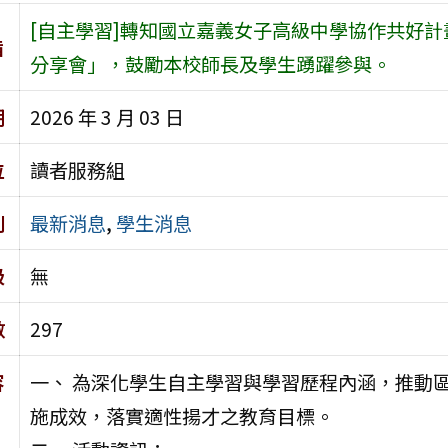
[自主學習]轉知國立嘉義女子高級中學協作共好計
旨
分享會」，鼓勵本校師長及學生踴躍參與。
期
2026 年 3 月 03 日
位
讀者服務組
別
最新消息
,
學生消息
級
無
數
297
容
一、 為深化學生自主學習與學習歷程內涵，推動
施成效，落實適性揚才之教育目標。