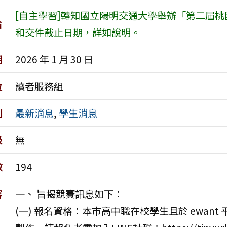
[自主學習]轉知國立陽明交通大學舉辦「第二屆桃
旨
和交件截止日期，詳如說明。
期
2026 年 1 月 30 日
位
讀者服務組
別
最新消息
,
學生消息
級
無
數
194
容
一、 旨揭競賽訊息如下：
(一) 報名資格：本市高中職在校學生且於 ewa