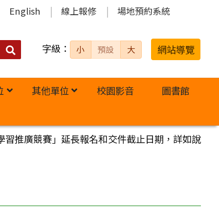
English
線上報修
場地預約系統
字級：
送出
網站導覽
小
預設
大
搜
尋：
位
其他單位
校園影音
圖書館
主學習推廣競賽」延長報名和交件截止日期，詳如說