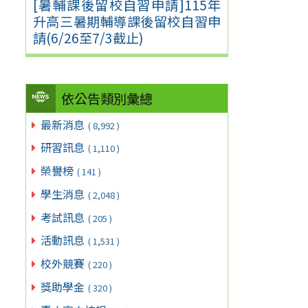
[暑輔課後留校自習申請]115年
升高三暑期輔導課後留校自習申
請(6/26至7/3截止)
依公告類別彙總
最新消息
( 8,992 )
研習訊息
( 1,110 )
榮譽榜
( 141 )
學生消息
( 2,048 )
考試訊息
( 205 )
活動訊息
( 1,531 )
校外競賽
( 220 )
獎助學金
( 320 )