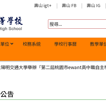
壽山 igt+
壽山 FB
壽山 IG
政單位
校務系統
學校行事曆
教學單
立陽明交通大學舉辦「第二屆桃園市ewant高中職自
園公告