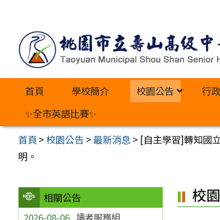
跳
至
主
要
內
首頁
學校簡介
校園公告
行
容
區
✨全市英語比賽✨
首頁
>
校園公告
>
最新消息
>
[自主學習]轉知國
明。
校
相關公告
2026-08-06
讀者服務組