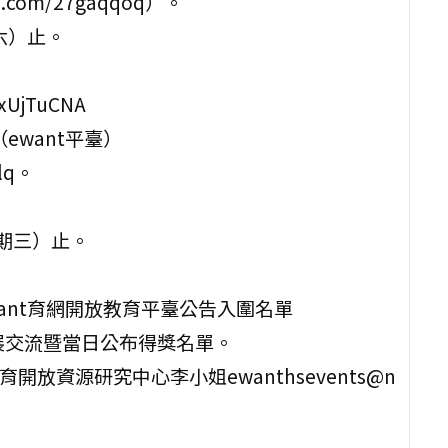
.com/27gaqqoq）。
期六）止。
xUjTuCNA
33（ewant平臺）
lq。
星期三）止。
。
ewant育網開放教育平臺公告入圍名單
果展交流暨當日公布得獎名單。
放資源研究中心李小姐ewanthsevents@n