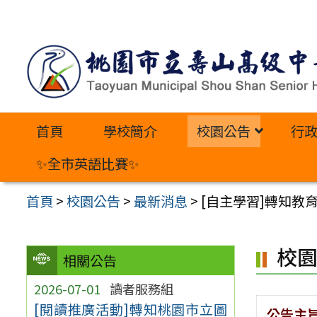
跳
至
主
要
內
首頁
學校簡介
校園公告
行
容
區
✨全市英語比賽✨
首頁
>
校園公告
>
最新消息
>
[自主學習]轉知教
校
相關公告
2026-07-01
讀者服務組
[閱讀推廣活動]轉知桃園市立圖
公告主