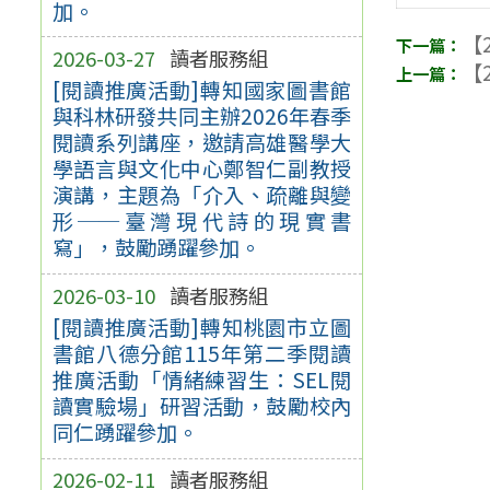
加。
【2
2026-03-27
讀者服務組
【2
[閱讀推廣活動]轉知國家圖書館
與科林研發共同主辦2026年春季
閱讀系列講座，邀請高雄醫學大
學語言與文化中心鄭智仁副教授
演講，主題為「介入、疏離與變
形──臺灣現代詩的現實書
寫」，鼓勵踴躍參加。
2026-03-10
讀者服務組
[閱讀推廣活動]轉知桃園市立圖
書館八德分館115年第二季閱讀
推廣活動「情緒練習生：SEL閱
讀實驗場」研習活動，鼓勵校內
同仁踴躍參加。
2026-02-11
讀者服務組