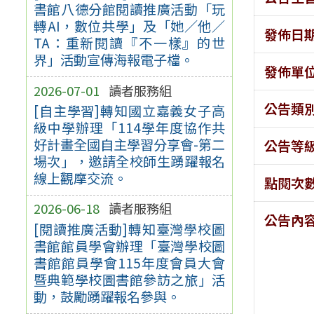
書館八德分館閱讀推廣活動「玩
轉AI，數位共學」及「她／他／
發佈日
TA：重新閱讀『不一樣』的世
界」活動宣傳海報電子檔。
發佈單
2026-07-01
讀者服務組
公告類
[自主學習]轉知國立嘉義女子高
級中學辦理「114學年度協作共
好計畫全國自主學習分享會-第二
公告等
場次」，邀請全校師生踴躍報名
線上觀摩交流。
點閱次
2026-06-18
讀者服務組
公告內
[閱讀推廣活動]轉知臺灣學校圖
書館館員學會辦理「臺灣學校圖
書館館員學會115年度會員大會
暨典範學校圖書館參訪之旅」活
動，鼓勵踴躍報名參與。