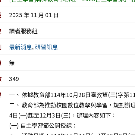
期
2025 年 11 月 01 日
位
讀者服務組
別
最新消息
,
研習訊息
級
無
數
349
容
一、 依據教育部114年10月28日臺教資(三)字第11
二、 教育部為推動校園數位教學與學習，規劃辦理「
4日(一)起至12月3日(三)，辦理內容如下：
(一) 自主學習節公開授課：