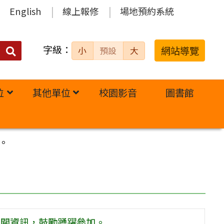
English
線上報修
場地預約系統
字級：
送出
網站導覽
小
預設
大
搜
尋：
位
其他單位
校園影音
圖書館
。
」相關資訊，鼓勵踴躍參加。