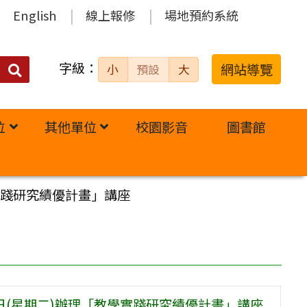
English
線上報修
場地預約系統
字級：
送出
網站導覽
小
預設
大
搜
尋：
位
其他單位
校園影音
圖書館
實踐研究績優計畫」講座
0日(星期二)辦理「教學實踐研究績優計畫」講座