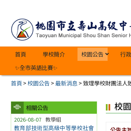
跳
至
主
要
內
首頁
學校簡介
校園公告
行
容
區
✨全市英語比賽✨
首頁
>
校園公告
>
最新消息
>
致理學校財團法人致
校
相關公告
2026-08-07
教學組
教育部技術型高級中等學校社會
公告主