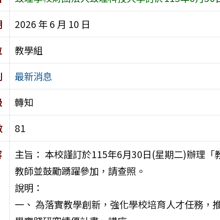
期
2026 年 6 月 10 日
位
教學組
別
最新消息
級
轉知
數
81
容
主旨： 本校謹訂於115年6月30日(星期二)辦
教師並鼓勵踴躍參加，請查照。
說明：
一、 為落實教學創新，強化學校培育人才任務，