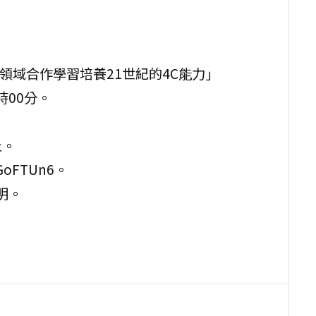
領域合作學習培養21世紀的4C能力」
2時00分。
止。
VGoFTUn6。
明。