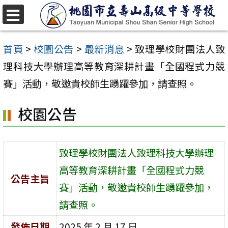
跳
至
選
單
主
首頁
>
校園公告
>
最新消息
>
致理學校財團法人致
要
理科技大學辦理高等教育深耕計畫「全國程式力競
內
賽」活動，敬邀貴校師生踴躍參加，請查照。
容
校園公告
區
致理學校財團法人致理科技大學辦理
高等教育深耕計畫「全國程式力競
公告主旨
賽」活動，敬邀貴校師生踴躍參加，
請查照。
發佈日期
2025 年 2 月 17 日