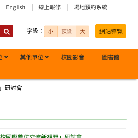
English
線上報修
場地預約系統
字級：
送出
網站導覽
小
預設
大
搜
尋：
位
其他單位
校園影音
圖書館
」研討會
校國際數位交流新視野」研討會