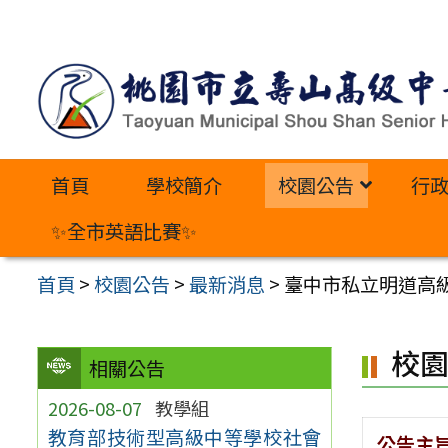
跳
至
主
要
內
首頁
學校簡介
校園公告
行
容
區
✨全市英語比賽✨
首頁
>
校園公告
>
最新消息
>
臺中市私立明道高
校
相關公告
2026-08-07
教學組
教育部技術型高級中等學校社會
公告主