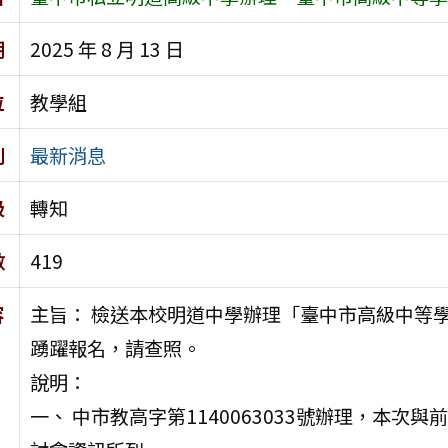
期
2025 年 8 月 13 日
位
教學組
別
最新消息
級
轉知
數
419
容
主旨： 檢送本校明道中學辦理「臺中市高級中等
踴躍報名，請查照。
說明：
一、 中市教高字第1140063033號辦理，本