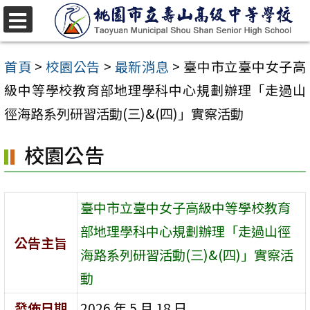
跳
至
選
單
主
首頁
>
校園公告
>
最新消息
>
臺中市立臺中女子高
要
級中等學校教育部地理學科中心規劃辦理「走過山
內
徑海路系列研習活動(三)&(四)」實察活動
容
校園公告
區
臺中市立臺中女子高級中等學校教育
部地理學科中心規劃辦理「走過山徑
公告主旨
海路系列研習活動(三)&(四)」實察活
動
發佈日期
2026 年 5 月 18 日