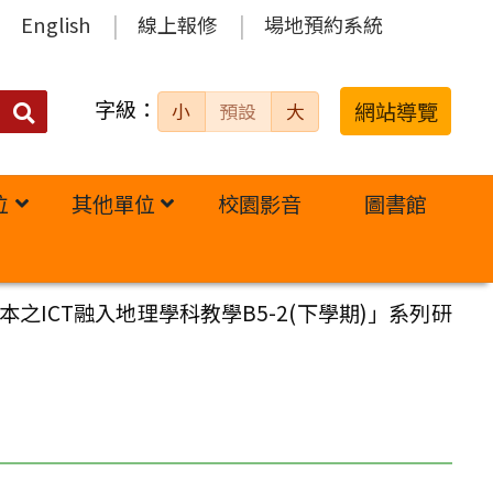
English
線上報修
場地預約系統
字級：
送出
網站導覽
小
預設
大
搜
尋：
位
其他單位
校園影音
圖書館
ICT融入地理學科教學B5-2(下學期)」系列研