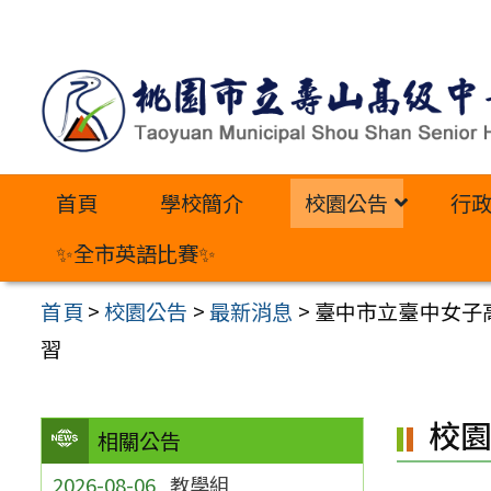
跳
至
主
要
內
首頁
學校簡介
校園公告
行
容
區
✨全市英語比賽✨
首頁
>
校園公告
>
最新消息
>
臺中市立臺中女子高
習
校
相關公告
2026-08-06
教學組