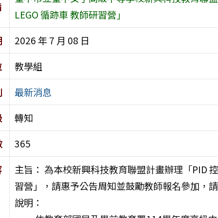
旨
LEGO 循跡車 教師研習營」
期
2026 年 7 月 08 日
位
教學組
別
最新消息
級
轉知
數
365
容
主旨： 為本校新興科技教育聯盟計畫辦理「PID 控
習營」，請惠予公告周知並鼓勵教師報名參加，請
說明：