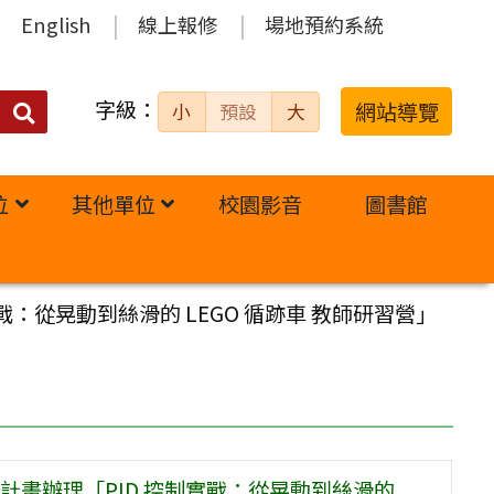
English
線上報修
場地預約系統
字級：
送出
網站導覽
小
預設
大
搜
尋：
位
其他單位
校園影音
圖書館
：從晃動到絲滑的 LEGO 循跡車 教師研習營」
畫辦理「PID 控制實戰：從晃動到絲滑的