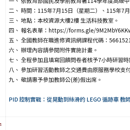
一、 依教育部國民及學前教育署114學年度高級
二、 時間：115年7月15日（星期二）、115年7
三、 地點：本校資源大樓2樓 生活科技教室。
四、 報名表單：https://forms.gle/9M2MbY6KKw
五、 全國教師在職進修資訊網課程代碼：5661521、
六、 辦理內容請參閱附件實施計畫。
七、 全程參加且填寫回饋問卷者核予7小時研習時
八、 參加研習活動教師之交通費由原服務學校支
九、 敬請惠予參加教師公(差)假出席。
PID 控制實戰：從晃動到絲滑的 LEGO 循跡車 教
件