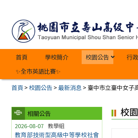
跳
至
主
要
內
首頁
學校簡介
校園公告
行
容
區
✨全市英語比賽✨
首頁
>
校園公告
>
最新消息
>
臺中市立臺中女子高
校
相關公告
2026-08-07
教學組
教育部技術型高級中等學校社會