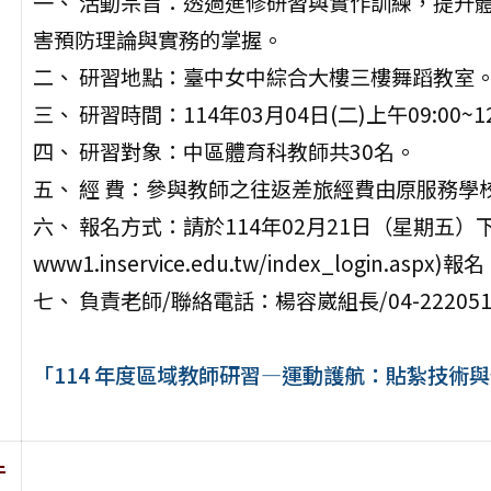
一、 活動宗旨：透過進修研習與實作訓練，提升
害預防理論與實務的掌握。
二、 研習地點：臺中女中綜合大樓三樓舞蹈教室
三、 研習時間：114年03月04日(二)上午09:00~12
四、 研習對象：中區體育科教師共30名。
五、 經 費：參與教師之往返差旅經費由原服務學
六、 報名方式：請於114年02月21日（星期五）下
www1.inservice.edu.tw/index_login.as
七、 負責老師/聯絡電話：楊容崴組長/04-2220510
「114 年度區域教師研習—運動護航：貼紮技術
件