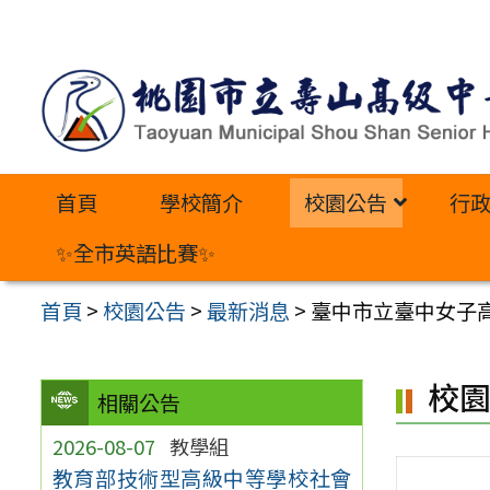
跳
至
主
要
內
首頁
學校簡介
校園公告
行
容
區
✨全市英語比賽✨
首頁
>
校園公告
>
最新消息
>
臺中市立臺中女子
校
相關公告
2026-08-07
教學組
教育部技術型高級中等學校社會