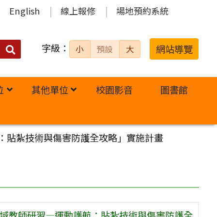
English
線上報修
場地預約系統
字級：
送出
網站導覽
小
預設
大
搜
尋：
位
其他單位
校園影音
圖書館
航：貼紮技術與傷害防護全攻略」實施計畫
區域教師研習—運動護航：貼紮技術與傷害防護全