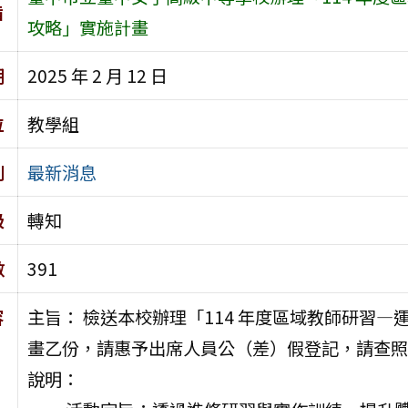
旨
攻略」實施計畫
期
2025 年 2 月 12 日
位
教學組
別
最新消息
級
轉知
數
391
容
主旨： 檢送本校辦理「114 年度區域教師研習
畫乙份，請惠予出席人員公（差）假登記，請查照
說明：