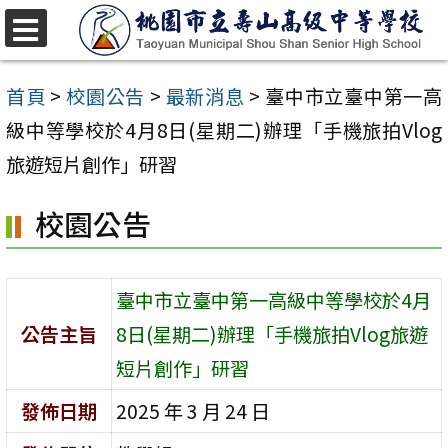
跳
至
選
單
主
首頁
>
校園公告
>
最新消息
>
臺中市立臺中第一高
要
級中等學校於4月8日(星期二)辦理「手機旅拍Vlog
內
旅遊短片創作」研習
容
校園公告
區
臺中市立臺中第一高級中等學校於4月
公告主旨
8日(星期二)辦理「手機旅拍Vlog旅遊
短片創作」研習
發佈日期
2025 年 3 月 24 日