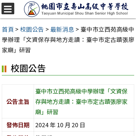
跳
至
選
單
主
首頁
>
校園公告
>
最新消息
>
臺中市立西苑高級中
要
學辦理「文資保存與地方走讀：臺中市定古蹟張廖
內
家廟」研習
容
校園公告
區
臺中市立西苑高級中學辦理「文資保
公告主旨
存與地方走讀：臺中市定古蹟張廖家
廟」研習
發佈日期
2024 年 10 月 20 日