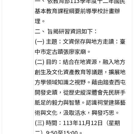
一、 依教育部113學年度十二年國民
基本教育課程綱要前導學校計畫辦
理。
二、 旨揭研習資訊如下：
(一) 主題：文資保存與地方走讀：臺
中市定古蹟張廖家廟。
(二) 目的：結合在地資源，融入地方
創生及文化資產教育等議題，擴展地
方學領域知識之視野。藉由踏查西屯
開發史蹟，從歷史縱深體會先民胼手
胝足的毅力與智慧。認識祠堂建築藝
術與文化，汲取活水，興發巧思。
(三) 時間：113年11月12日（星期
二）9:50至15:00。