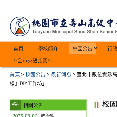
跳
至
主
要
內
首頁
學校簡介
校園公告
行
容
區
✨全市英語比賽✨
首頁
>
校園公告
>
最新消息
>
臺北市數位實驗高
槍』DIY工作坊」
校
相關公告
2026-08-07
教學組