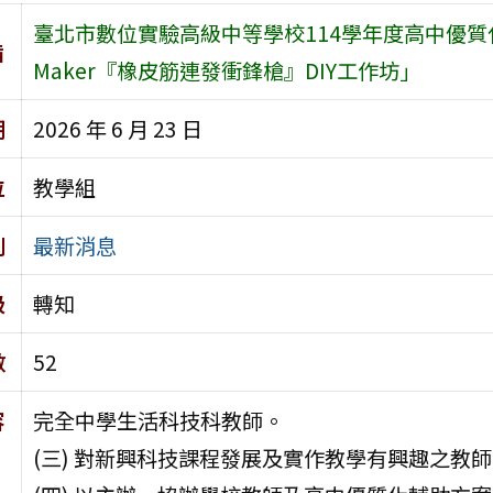
臺北市數位實驗高級中等學校114學年度高中優質
旨
Maker『橡皮筋連發衝鋒槍』DIY工作坊」
期
2026 年 6 月 23 日
位
教學組
別
最新消息
級
轉知
數
52
容
完全中學生活科技科教師。
(三) 對新興科技課程發展及實作教學有興趣之教