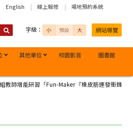
English
線上報修
場地預約系統
字級：
送出
網站導覽
小
預設
大
搜
尋：
位
其他單位
校園影音
圖書館
教師增能研習「Fun-Maker『橡皮筋連發衝鋒