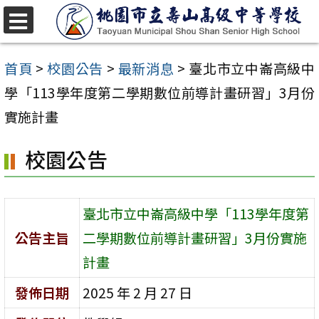
跳
至
選
單
主
首頁
>
校園公告
>
最新消息
>
臺北市立中崙高級中
要
學「113學年度第二學期數位前導計畫研習」3月份
內
實施計畫
容
校園公告
區
臺北市立中崙高級中學「113學年度第
公告主旨
二學期數位前導計畫研習」3月份實施
計畫
發佈日期
2025 年 2 月 27 日