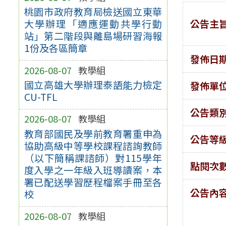
桃園市政府教育局檢送國立東華
公告主
大學辦理「適應運動共學行動
站」第二階段與離島場研習海報
1份及各區簡章
發佈日
2026-08-07
教學組
國立高雄大學辦理泰語能力檢定
發佈單
CU-TFL
公告類
2026-08-07
教學組
教育部國民及學前教育署重申為
公告等
協助高級中等學校課程諮詢教師
（以下簡稱課諮師）對115學年
點閱次
度入學之一年級入班導讀案，本
署已配送學習歷程檔案手冊至各
公告內
校
2026-08-07
教學組