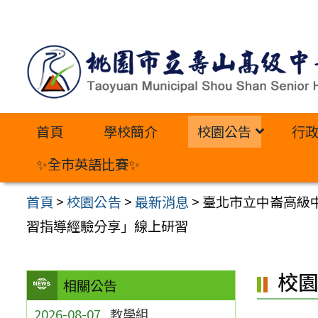
跳
至
主
要
內
首頁
學校簡介
校園公告
行
容
區
✨全市英語比賽✨
首頁
>
校園公告
>
最新消息
>
臺北市立中崙高級
習指導經驗分享」線上研習
校
相關公告
2026-08-07
教學組