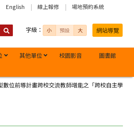
English
線上報修
場地預約系統
字級：
送出
網站導覽
小
預設
大
搜
尋：
位
其他單位
校園影音
圖書館
通型數位前導計畫跨校交流教師增能之「跨校自主學