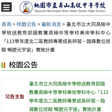
跳
至
選
單
主
首頁
>
校園公告
>
最新消息
>
臺北市立大同高級中
要
學檢送教育部國教署高級中等學校美術學科中心
內
「113學年度北二區教師專業成長研習－踏尋數位迷
容
蹤 暢遊元宇宙」實施計畫
區
校園公告
臺北市立大同高級中學檢送教育部國
教署高級中等學校美術學科中心「113
公告主旨
學年度北二區教師專業成長研習－踏
尋數位迷蹤 暢遊元宇宙」實施計畫