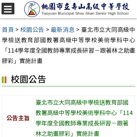
跳
至
選
單
主
首頁
>
校園公告
>
最新消息
>
臺北市立大同高級中
要
學檢送教育部國教署高級中等學校美術學科中心
內
「114學年度全國教師專業成長研習－跟著林之助畫
容
膠彩」實施計畫
區
校園公告
臺北市立大同高級中學檢送教育部國
教署高級中等學校美術學科中心「114
公告主旨
學年度全國教師專業成長研習－跟著
林之助畫膠彩」實施計畫