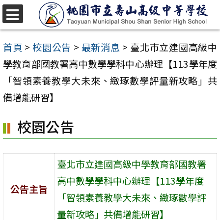
跳
至
選
單
主
首頁
>
校園公告
>
最新消息
>
臺北市立建國高級中
要
學教育部國教署高中數學學科中心辦理【113學年度
內
「智領素養教學大未來、緻琢數學評量新攻略」共
容
備增能研習】
區
校園公告
臺北市立建國高級中學教育部國教署
高中數學學科中心辦理【113學年度
公告主旨
「智領素養教學大未來、緻琢數學評
量新攻略」共備增能研習】