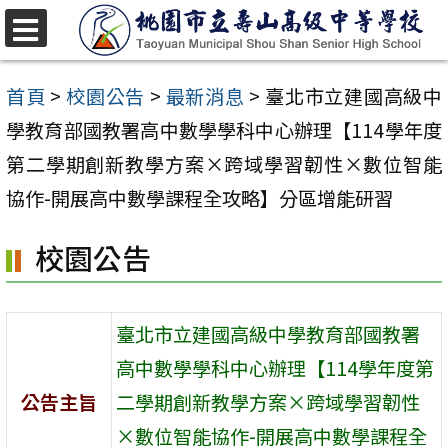
跳
至
選
單
主
首頁
>
校園公告
>
最新消息
>
臺北市立建國高級中
要
學教育部國教署高中數學學科中心辦理【114學年度
內
第二學期創新教學方案×跨域學習韌性×數位智能
容
協作-開展高中數學課程全攻略】分區增能研習
區
校園公告
臺北市立建國高級中學教育部國教署
高中數學學科中心辦理【114學年度第
公告主旨
二學期創新教學方案×跨域學習韌性
×數位智能協作-開展高中數學課程全