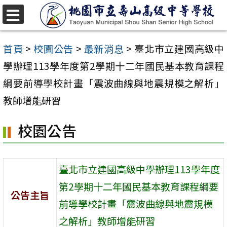
跳
至
選
單
主
首頁
>
校園公告
>
最新消息
>
臺北市立建國高級中
要
學辦理113學年度第2學期十二年國民基本教育課程
內
綱要前導學校計畫「震波曲線與地震規模之解析」
容
教師增能研習
區
校園公告
臺北市立建國高級中學辦理113學年度
第2學期十二年國民基本教育課程綱要
公告主旨
前導學校計畫「震波曲線與地震規模
之解析」教師增能研習