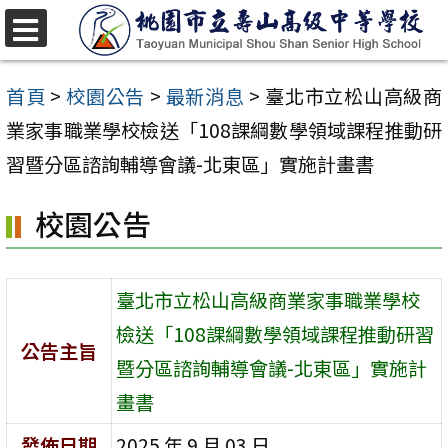
跳
至
選
單
主
首頁
>
校園公告
>
最新消息
>
臺北市立松山高級商
要
業家事職業學校檢送「108課綱數學領域課程推動研
內
習暨分區諮詢輔導會議-北東區」實施計畫書
容
校園公告
區
臺北市立松山高級商業家事職業學校
檢送「108課綱數學領域課程推動研習
公告主旨
暨分區諮詢輔導會議-北東區」實施計
畫書
發佈日期
2025 年 9 月 03 日