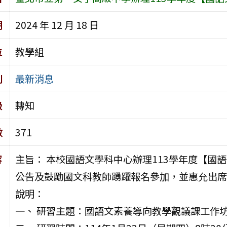
期
2024 年 12 月 18 日
位
教學組
別
最新消息
級
轉知
數
371
容
主旨： 本校國語文學科中心辦理113學年度【國
公告及鼓勵國文科教師踴躍報名參加，並惠允出席
說明：
一、 研習主題：國語文素養導向教學觀議課工作