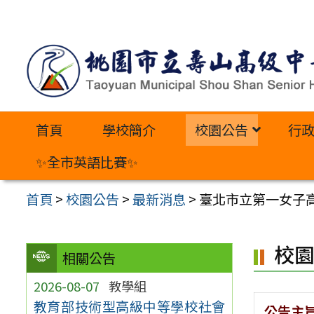
跳
至
主
要
內
首頁
學校簡介
校園公告
行
容
區
✨全市英語比賽✨
首頁
>
校園公告
>
最新消息
>
臺北市立第一女子
校
相關公告
2026-08-07
教學組
教育部技術型高級中等學校社會
公告主