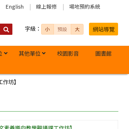
English
線上報修
場地預約系統
字級：
送出
網站導覽
小
預設
大
搜
尋：
位
其他單位
校園影音
圖書館
工作坊】
語文素養導向教學觀議課工作坊】