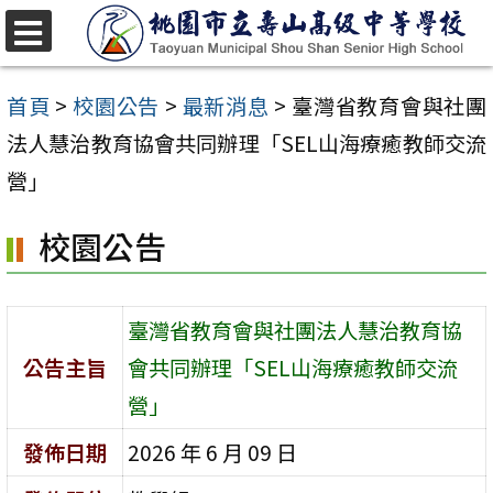
跳
至
選
單
主
首頁
>
校園公告
>
最新消息
>
臺灣省教育會與社團
要
法人慧治教育協會共同辦理「SEL山海療癒教師交流
內
營」
容
校園公告
區
臺灣省教育會與社團法人慧治教育協
公告主旨
會共同辦理「SEL山海療癒教師交流
營」
發佈日期
2026 年 6 月 09 日