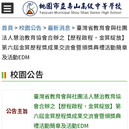
跳
至
選
單
主
首頁
>
校園公告
>
最新消息
>
臺灣省教育會與社團
要
法人慧治教育協會合辦之【歷程啟程，金質綻放】
內
第六屆金質歷程獎成果交流會暨頒獎典禮活動簡章
容
及活動EDM
區
校園公告
臺灣省教育會與社團法人慧治教育協
會合辦之【歷程啟程，金質綻放】第
公告主旨
六屆金質歷程獎成果交流會暨頒獎典
禮活動簡章及活動EDM