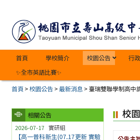
跳
至
主
要
內
首頁
學校簡介
校園公告
行
容
區
✨全市英語比賽✨
首頁
>
校園公告
>
最新消息
>
臺瑞雙聯學制高中課
校
相關公告
2026-07-17
實研組
【高一普科新生(07.17更新 實驗
公告主