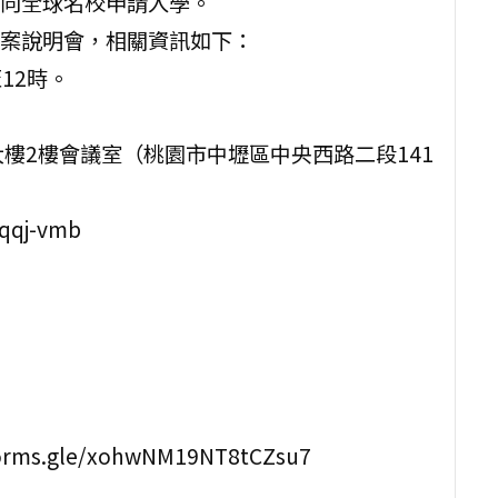
向全球名校申請入學。
案說明會，相關資訊如下：
至12時。
樓2樓會議室（桃園市中壢區中央西路二段141
qqj-vmb
s.gle/xohwNM19NT8tCZsu7