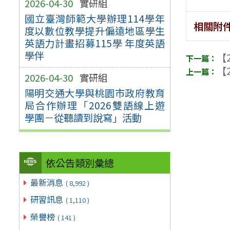
2026-04-30
實研組
國立臺灣師範大學辦理114學年
相關附
度以數位教學提升偏遠地區學生
英語力計畫招募115學 年度英語
學伴
【2
【2
2026-04-30
實研組
陽明交通大學與桃園市政府教育
局合作辦理「2026雙語線上遊
學團－從聽讀到說寫」活動
依公告類別彙總
最新消息
( 8,992 )
研習訊息
( 1,110 )
榮譽榜
( 141 )