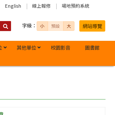
English
線上報修
場地預約系統
字級：
送出
網站導覽
小
預設
大
搜
尋：
位
其他單位
校園影音
圖書館
章