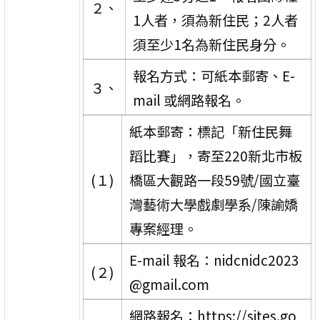
２、
1人者，須為新住民；2人者
須至少1名為新住民身分。
報名方式：可紙本郵寄、E-
３、
mail 或網路報名。
紙本郵寄：標記「新住民舞
蹈比賽」，寄至220新北市板
(１)
橋區大觀路一段59號/國立臺
灣藝術大學戲劇學系/陳諭嬌
專案經理。
E-mail 報名：nidcnidc2023
(２)
@gmail.com
網路報名：https://sites.go