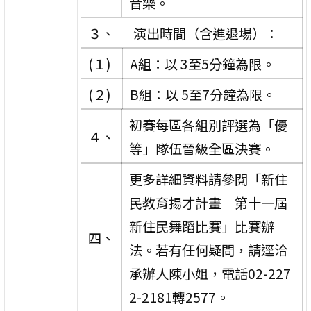
音樂。
３、
演出時間（含進退場）：
(１)
A組：以 3至5分鐘為限。
(２)
B組：以 5至7分鐘為限。
初賽每區各組別評選為「優
４、
等」隊伍晉級全區決賽。
更多詳細資料請參閱「新住
民教育揚才計畫─第十一屆
新住民舞蹈比賽」比賽辦
四、
法。若有任何疑問，請逕洽
承辦人陳小姐，電話02-227
2-2181轉2577。