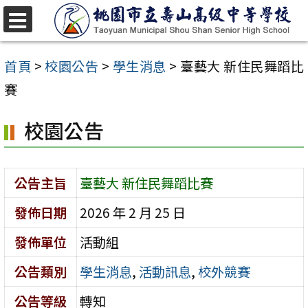
跳
至
選
單
主
首頁
>
校園公告
>
學生消息
>
臺藝大 新住民舞蹈比
要
賽
內
校園公告
容
區
公告主旨
臺藝大 新住民舞蹈比賽
發佈日期
2026 年 2 月 25 日
發佈單位
活動組
公告類別
學生消息
,
活動訊息
,
校外競賽
公告等級
轉知