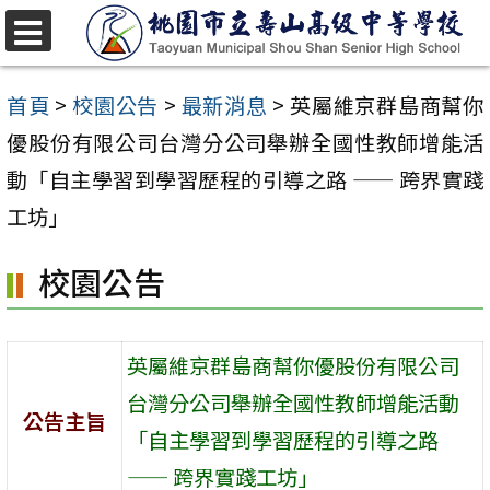
跳
至
選
單
主
首頁
>
校園公告
>
最新消息
>
英屬維京群島商幫你
要
優股份有限公司台灣分公司舉辦全國性教師增能活
內
動「自主學習到學習歷程的引導之路 —— 跨界實踐
容
工坊」
區
校園公告
英屬維京群島商幫你優股份有限公司
台灣分公司舉辦全國性教師增能活動
公告主旨
「自主學習到學習歷程的引導之路
—— 跨界實踐工坊」