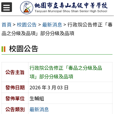
跳
至
選
單
主
首頁
>
校園公告
>
最新消息
>
行政院公告修正「毒
要
品之分級及品項」部分分級及品項
內
校園公告
容
區
行政院公告修正「毒品之分級及品
公告主旨
項」部分分級及品項
發佈日期
2026 年 3 月 03 日
發佈單位
生輔組
公告類別
最新消息