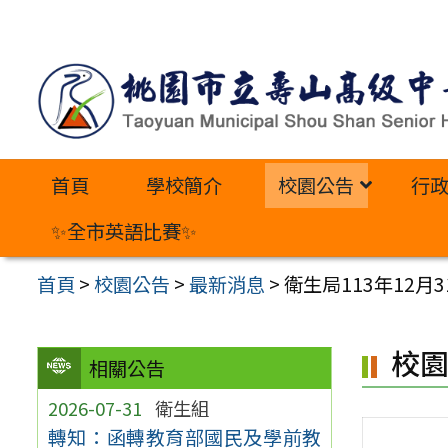
跳
至
主
要
內
首頁
學校簡介
校園公告
行
容
區
✨全市英語比賽✨
首頁
>
校園公告
>
最新消息
>
衛生局113年12
校
相關公告
2026-07-31
衛生組
轉知：函轉教育部國民及學前教