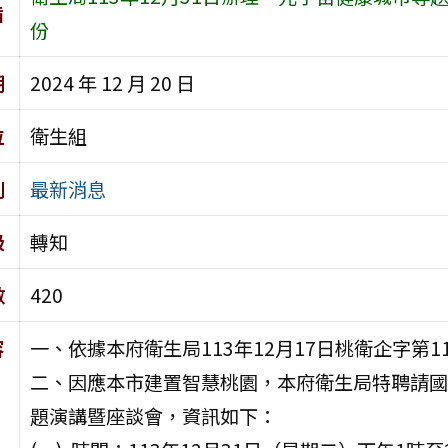
旨
份
期
2024 年 12 月 20 日
位
衛生組
別
最新消息
級
轉知
數
420
容
一、依據本府衛生局113年12月17日桃衛企字第11
二、因應本市建置智慧桃園，本府衛生局特聘請國
題演講暨座談會，資訊如下：