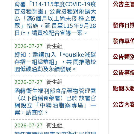
公告主
育署「114-115年度COVID-19疫
苗接種計畫」公費接種對象擴大
為「滿6個月以上尚未接 種之民
發佈日
眾」措施，延長至115年9月28
日止，請貴校配合宣導一案。
發佈單
2026-07-27
衛生組
轉知：邀請加入「YouBike減碳
公告類
存摺－組織群組」，共 同推動校
園低碳通勤及永續發展。
公告等
2026-07-27
衛生組
點閱次
函轉衛生福利部食品藥物管理署
（以下簡稱食藥署）已於 該署官
公告內
網設立「中聯油脂案專區」一
案，請查照。
2026-07-27
衛生組
轉知有關桃園市政府衛生局辦理