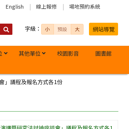
English
線上報修
場地預約系統
字級：
送出
網站導覽
小
預設
大
搜
尋：
位
其他單位
校園影音
圖書館
談會」議程及報名方式各1份
專題演講暨研究法討論座談會」議程及報名方式各1