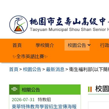
跳
至
主
要
內
首頁
學校簡介
校園公告
行
容
區
✨全市英語比賽✨
首頁
>
校園公告
>
最新消息
>
衛生福利部(以下簡
校
相關公告
2026-07-31
特教組
東華特殊教育學習招生宣傳海報