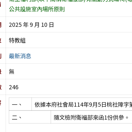
旨
公共設施室內場所原則
期
2025 年 9 月 10 日
位
特教組
別
最新消息
級
無
數
246
容
一、
依據本府社會局114年9月5日桃社障字第1
二、
隨文檢附衛福部來函1份供參。