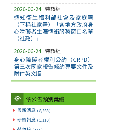
2026-06-24
特教組
轉知衛生福利部社會及家庭署
（下稱社家署）「各地方政府身
心障礙者生涯轉銜服務窗口名單
（社政）」
2026-06-24
特教組
身心障礙者權利公約（CRPD）
第三次國家報告條約專要文件及
附件英文版
依公告類別彙總
最新消息
( 8,988 )
研習訊息
( 1,110 )
榮譽榜
( 141 )