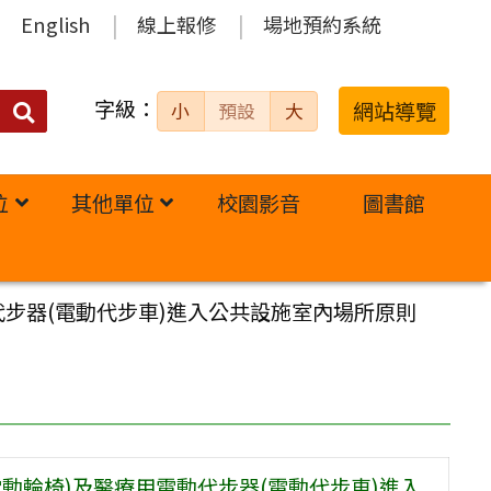
English
線上報修
場地預約系統
字級：
送出
網站導覽
小
預設
大
搜
尋：
位
其他單位
校園影音
圖書館
代步器(電動代步車)進入公共設施室內場所原則
電動輪椅)及醫療用電動代步器(電動代步車)進入