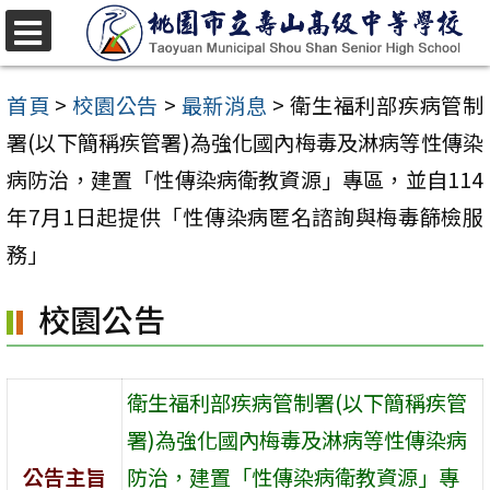
跳
至
選
單
主
首頁
>
校園公告
>
最新消息
>
衛生福利部疾病管制
要
署(以下簡稱疾管署)為強化國內梅毒及淋病等性傳染
內
病防治，建置「性傳染病衛教資源」專區，並自114
容
年7月1日起提供「性傳染病匿名諮詢與梅毒篩檢服
區
務」
校園公告
衛生福利部疾病管制署(以下簡稱疾管
署)為強化國內梅毒及淋病等性傳染病
公告主旨
防治，建置「性傳染病衛教資源」專