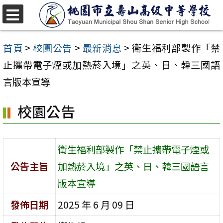
跳
至
選
單
主
首頁
>
校園公告
>
最新消息
>
衛生福利部製作「禁
要
止攜帶電子煙或加熱菸入境」之英、日、韓三國語
內
言版本宣導
容
校園公告
區
衛生福利部製作「禁止攜帶電子煙或
公告主旨
加熱菸入境」之英、日、韓三國語言
版本宣導
發佈日期
2025 年 6 月 09 日